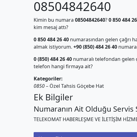
08504842640
Kimin bu numara
08504842640
?
0 850 484 26
kim mesaj attı?
0 850 484 26 40
numarasından gelen çağrı hak
almak istiyorum.
+90 (850) 484 26 40
numarası 
0 (850) 484 26 40
numaralı telefondan gelen
telefon hangi firmaya ait?
Kategoriler:
0850
– Özel Tahsis Göçebe Hat
Ek Bilgiler
Numaranın Ait Olduğu Servis S
TELEKOMAT HABERLEŞME VE İLETİŞİM HİZME