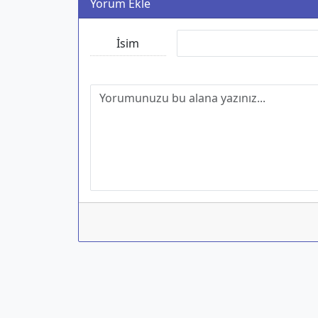
Yorum Ekle
İsim