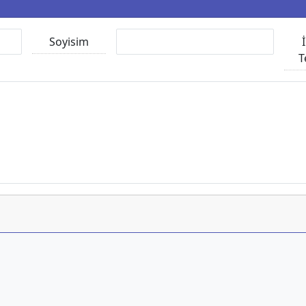
Soyisim
T