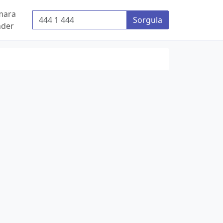
mara
Telefon Numarası
Sorgula
der