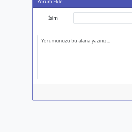
Yorum Ekle
İsim