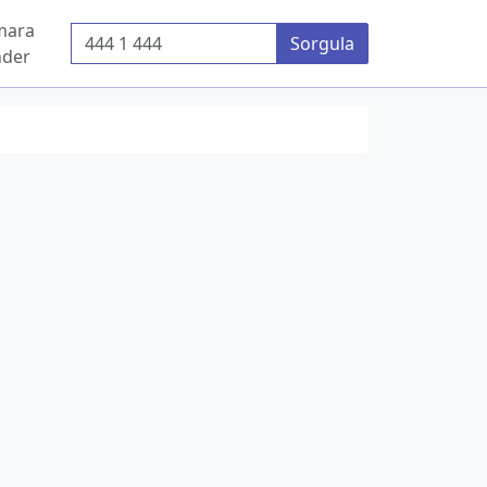
mara
Telefon Numarası
Sorgula
der