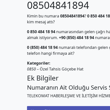
08504841894
Kimin bu numara
08504841894
?
0 850 484 18
kim mesaj attı?
0 850 484 18 94
numarasından gelen çağrı hak
almak istiyorum.
+90 (850) 484 18 94
numarası 
0 (850) 484 18 94
numaralı telefondan gelen
telefon hangi firmaya ait?
Kategoriler:
0850
– Özel Tahsis Göçebe Hat
Ek Bilgiler
Numaranın Ait Olduğu Servis S
TELEKOMAT HABERLEŞME VE İLETİŞİM HİZME