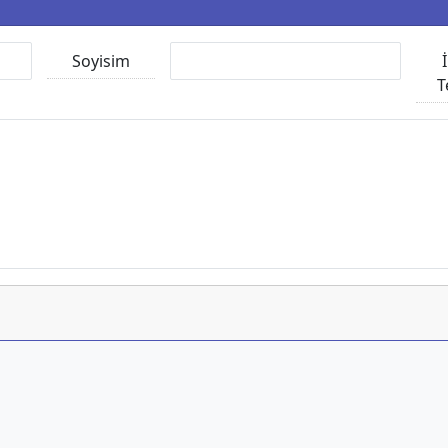
Soyisim
T