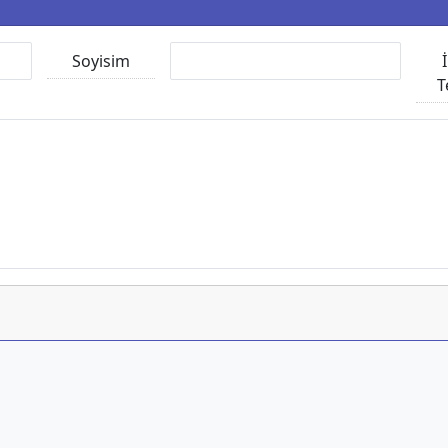
Soyisim
T