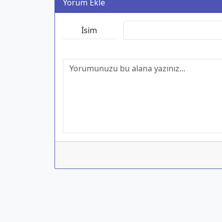
Yorum Ekle
İsim