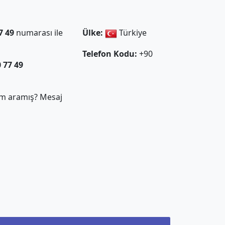
7 49
numarası ile
Ülke:
Türkiye
Telefon Kodu:
+90
0 77 49
m aramış? Mesaj