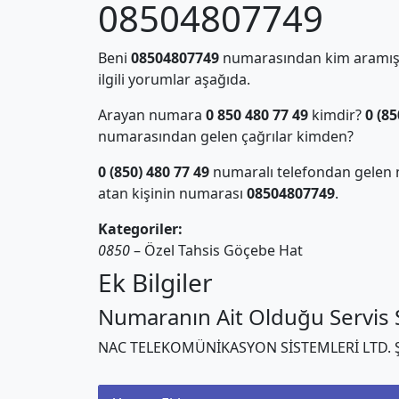
08504807749
Beni
08504807749
numarasından kim aramış?
ilgili yorumlar aşağıda.
Arayan numara
0 850 480 77 49
kimdir?
0 (85
numarasından gelen çağrılar kimden?
0 (850) 480 77 49
numaralı telefondan gelen 
atan kişinin numarası
08504807749
.
Kategoriler:
0850
– Özel Tahsis Göçebe Hat
Ek Bilgiler
Numaranın Ait Olduğu Servis S
NAC TELEKOMÜNİKASYON SİSTEMLERİ LTD. Ş