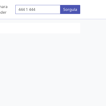
mara
Telefon Numarası
Sorgula
der