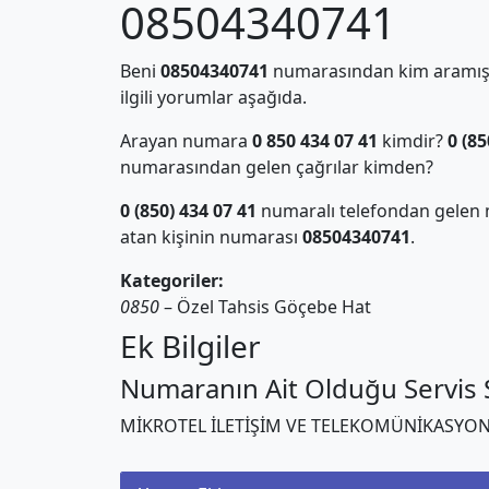
08504340741
Beni
08504340741
numarasından kim aramış?
ilgili yorumlar aşağıda.
Arayan numara
0 850 434 07 41
kimdir?
0 (85
numarasından gelen çağrılar kimden?
0 (850) 434 07 41
numaralı telefondan gelen 
atan kişinin numarası
08504340741
.
Kategoriler:
0850
– Özel Tahsis Göçebe Hat
Ek Bilgiler
Numaranın Ait Olduğu Servis S
MİKROTEL İLETİŞİM VE TELEKOMÜNİKASYON 