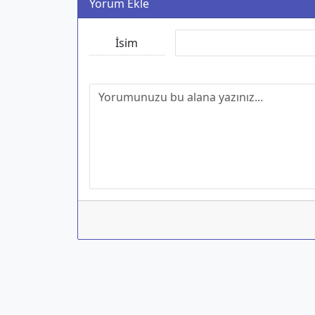
Yorum Ekle
İsim