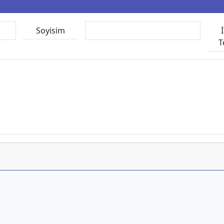
Soyisim
T