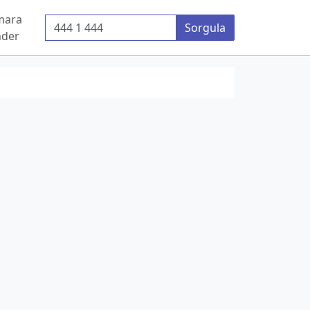
mara
Telefon Numarası
Sorgula
der