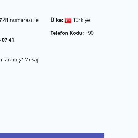
7 41
numarası ile
Ülke:
Türkiye
Telefon Kodu:
+90
4 07 41
m aramış? Mesaj