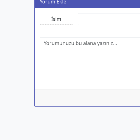
Yorum Ekle
İsim