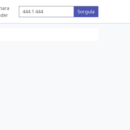
mara
Telefon Numarası
Sorgula
der