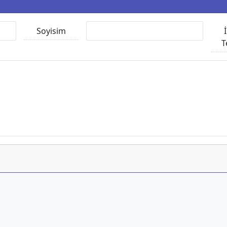
Soyisim
T