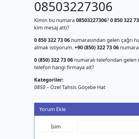
08503227306
Kimin bu numara
08503227306
?
0 850 322 73
kim mesaj attı?
0 850 322 73 06
numarasından gelen çağrı hak
almak istiyorum.
+90 (850) 322 73 06
numarası 
0 (850) 322 73 06
numaralı telefondan gelen
telefon hangi firmaya ait?
Kategoriler:
0850
– Özel Tahsis Göçebe Hat
Yorum Ekle
İsim