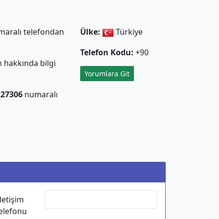
aralı telefondan
Ülke:
Türkiye
Telefon Kodu:
+90
 hakkında bilgi
Yorumlara Git
227306
numaralı
İletişim
elefonu