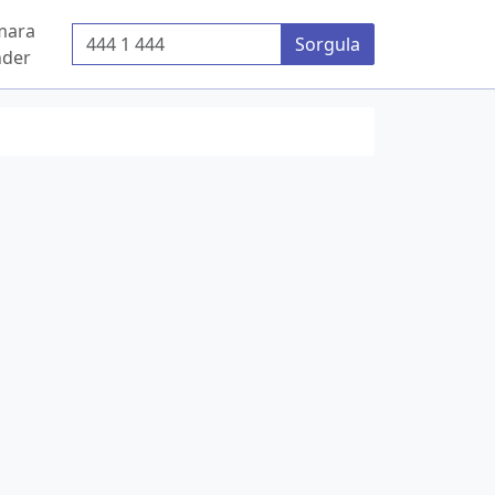
mara
Telefon Numarası
Sorgula
der