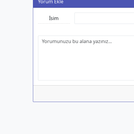
Yorum Ekle
İsim