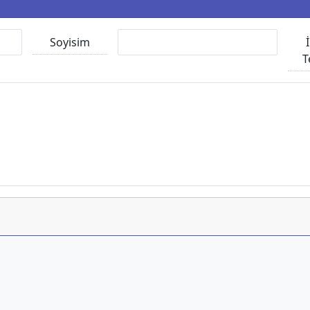
Soyisim
T