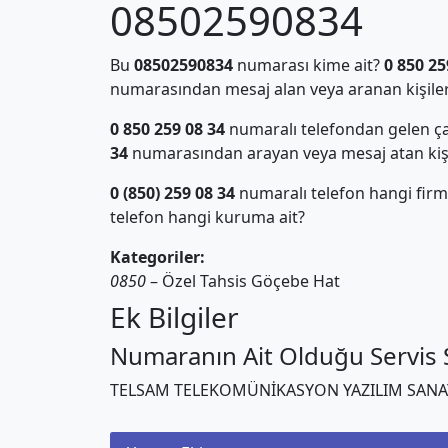
08502590834
Bu
08502590834
numarası kime ait?
0 850 25
numarasından mesaj alan veya aranan kişiler
0 850 259 08 34
numaralı telefondan gelen ça
34
numarasından arayan veya mesaj atan kiş
0 (850) 259 08 34
numaralı telefon hangi firm
telefon hangi kuruma ait?
Kategoriler:
0850
– Özel Tahsis Göçebe Hat
Ek Bilgiler
Numaranın Ait Olduğu Servis S
TELSAM TELEKOMÜNİKASYON YAZILIM SANAYİ