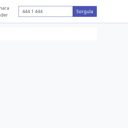
mara
Telefon Numarası
Sorgula
der