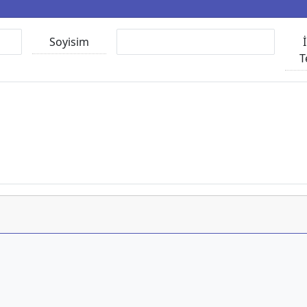
Soyisim
T