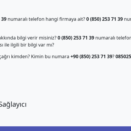
 39
numaralı telefon hangi firmaya ait?
0 (850) 253 71 39
num
kında bilgi verir misiniz?
0 (850) 253 71 39
numaralı telefon
ile ilgili bir bilgi var mı?
 çağrı kimden? Kimin bu numara
+90 (850) 253 71 39
?
08502
ağlayıcı