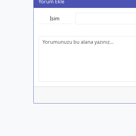
Yorum Ekle
İsim