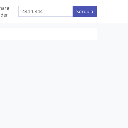
mara
Telefon Numarası
Sorgula
der