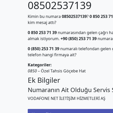
08502537139
Kimin bu numara
08502537139
?
0 850 253 71
kim mesaj attı?
0 850 253 71 39
numarasından gelen çağrı hak
almak istiyorum.
+90 (850) 253 71 39
numarası 
0 (850) 253 71 39
numaralı telefondan gelen
telefon hangi firmaya ait?
Kategoriler:
0850
– Özel Tahsis Göçebe Hat
Ek Bilgiler
Numaranın Ait Olduğu Servis S
VODAFONE NET İLETİŞİM HİZMETLERİ AŞ