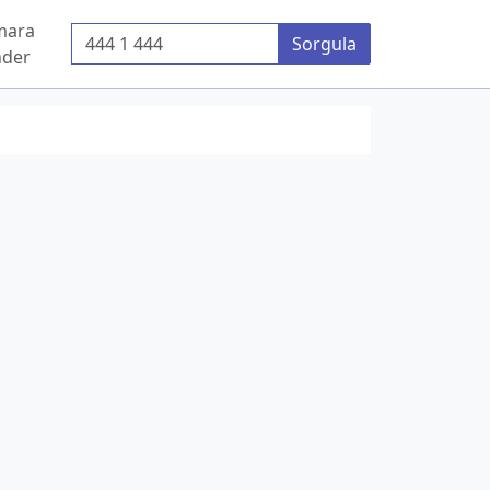
mara
Telefon Numarası
Sorgula
der