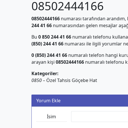
08502444166
08502444166
numarası tarafından arandım, ki
244 41 66
numarasından gelen mesajlar aşağı
Bu
0 850 244 41 66
numaralı telefonu kullan
(850) 244 41 66
numarası ile ilgili yorumlar n
0 (850) 244 41 66
numaralı telefon hangi kur
arayan kişi
08502444166
numaralı telefonu ku
Kategoriler:
0850
– Özel Tahsis Göçebe Hat
Yorum Ekle
İsim