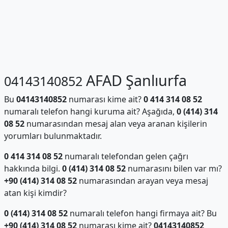
AFAD Şanlıurfa
04143140852
Bu
04143140852
numarası kime ait?
0 414 314 08 52
numaralı telefon hangi kuruma ait? Aşağıda,
0 (414) 314
08 52
numarasından mesaj alan veya aranan kişilerin
yorumları bulunmaktadır.
0 414 314 08 52
numaralı telefondan gelen çağrı
hakkında bilgi.
0 (414) 314 08 52
numarasını bilen var mı?
+90 (414) 314 08 52
numarasından arayan veya mesaj
atan kişi kimdir?
0 (414) 314 08 52
numaralı telefon hangi firmaya ait? Bu
+90 (414) 314 08 52
numarası kime ait?
04143140852