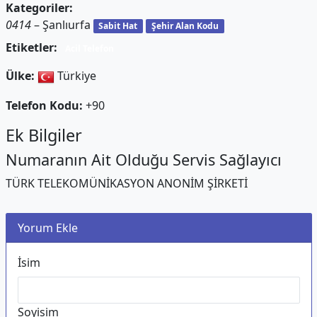
Kategoriler:
0414
– Şanlıurfa
Sabit Hat
Şehir Alan Kodu
Etiketler:
Acil Telefon
Ülke:
Türkiye
Telefon Kodu:
+90
Ek Bilgiler
Numaranın Ait Olduğu Servis Sağlayıcı
TÜRK TELEKOMÜNİKASYON ANONİM ŞİRKETİ
Yorum Ekle
İsim
Soyisim