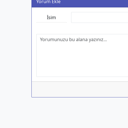
Yorum Ekle
İsim