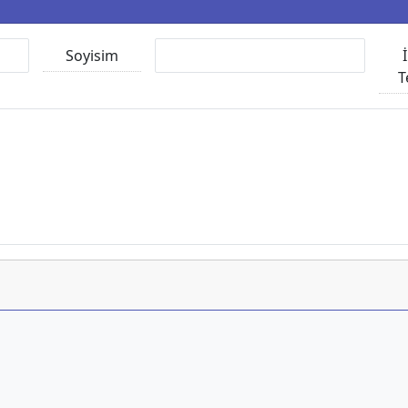
Soyisim
T