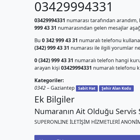
03429994331
03429994331
numarası tarafından arandım, ki
999 43 31
numarasından gelen mesajlar aşağı
Bu
0 342 999 43 31
numaralı telefonu kullan
(342) 999 43 31
numarası ile ilgili yorumlar n
0 (342) 999 43 31
numaralı telefon hangi kur
arayan kişi
03429994331
numaralı telefonu ku
Kategoriler:
0342
– Gaziantep
Sabit Hat
Şehir Alan Kodu
Ek Bilgiler
Numaranın Ait Olduğu Servis S
SUPERONLINE İLETİŞİM HİZMETLERİ ANONİM