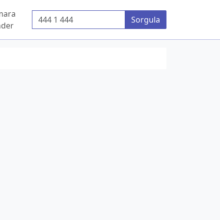
mara
Telefon Numarası
Sorgula
der