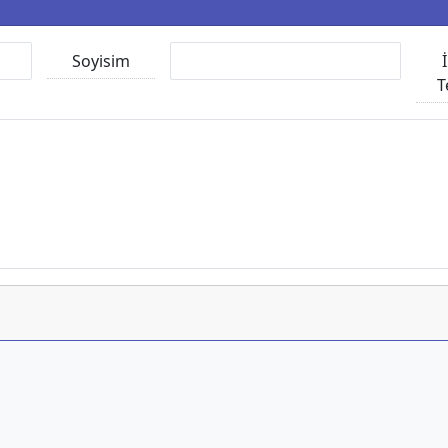
Soyisim
T