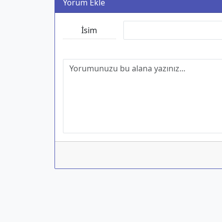
Yorum Ekle
İsim