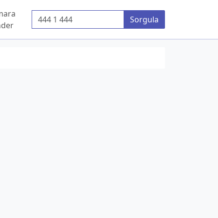
mara
Telefon Numarası
Sorgula
der