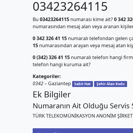
03423264115
Bu
03423264115
numarası kime ait?
0 342 32
numarasından mesaj alan veya aranan kişiler
0 342 326 41 15
numaralı telefondan gelen ça
15
numarasından arayan veya mesaj atan kiş
0 (342) 326 41 15
numaralı telefon hangi firm
telefon hangi kuruma ait?
Kategoriler:
0342
– Gaziantep
Sabit Hat
Şehir Alan Kodu
Ek Bilgiler
Numaranın Ait Olduğu Servis S
TÜRK TELEKOMÜNİKASYON ANONİM ŞİRKET