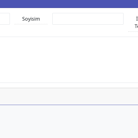
Soyisim
T