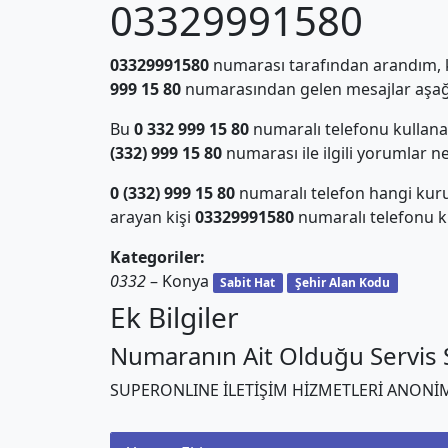
03329991580
03329991580
numarası tarafından arandım, ki
999 15 80
numarasından gelen mesajlar aşağı
Bu
0 332 999 15 80
numaralı telefonu kullan
(332) 999 15 80
numarası ile ilgili yorumlar n
0 (332) 999 15 80
numaralı telefon hangi kur
arayan kişi
03329991580
numaralı telefonu ku
Kategoriler:
0332
– Konya
Sabit Hat
Şehir Alan Kodu
Ek Bilgiler
Numaranın Ait Olduğu Servis S
SUPERONLINE İLETİŞİM HİZMETLERİ ANONİM