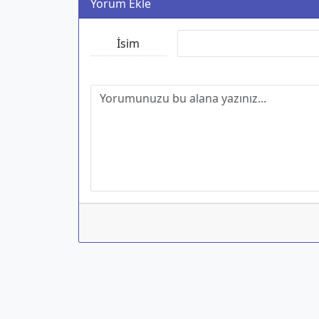
Yorum Ekle
İsim