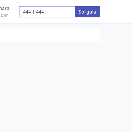
mara
Telefon Numarası
Sorgula
der