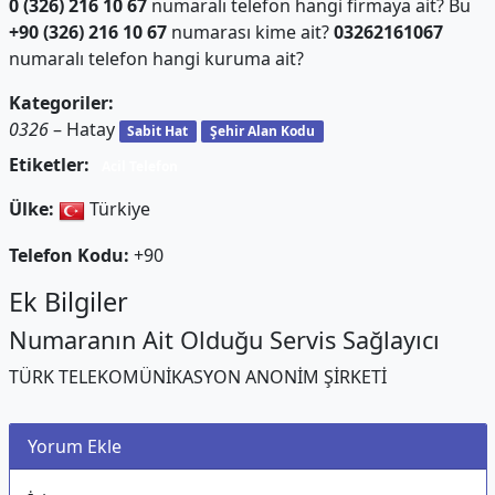
0 (326) 216 10 67
numaralı telefon hangi firmaya ait? Bu
+90 (326) 216 10 67
numarası kime ait?
03262161067
numaralı telefon hangi kuruma ait?
Kategoriler:
0326
– Hatay
Sabit Hat
Şehir Alan Kodu
Etiketler:
Acil Telefon
Ülke:
Türkiye
Telefon Kodu:
+90
Ek Bilgiler
Numaranın Ait Olduğu Servis Sağlayıcı
TÜRK TELEKOMÜNİKASYON ANONİM ŞİRKETİ
Yorum Ekle