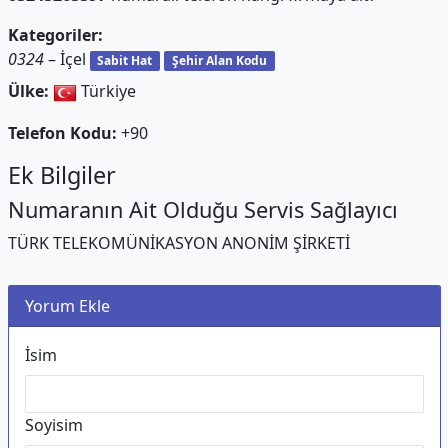
Kategoriler:
0324
– İçel
Sabit Hat
Şehir Alan Kodu
Ülke:
Türkiye
Telefon Kodu:
+90
Ek Bilgiler
Numaranın Ait Olduğu Servis Sağlayıcı
TÜRK TELEKOMÜNİKASYON ANONİM ŞİRKETİ
Yorum Ekle
İsim
Soyisim