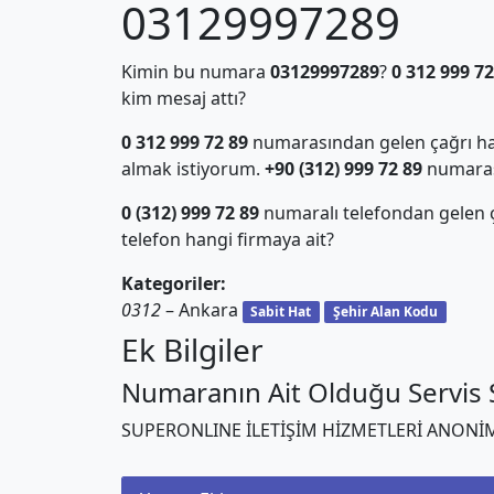
03129997289
Kimin bu numara
03129997289
?
0 312 999 72
kim mesaj attı?
0 312 999 72 89
numarasından gelen çağrı hak
almak istiyorum.
+90 (312) 999 72 89
numarası 
0 (312) 999 72 89
numaralı telefondan gelen
telefon hangi firmaya ait?
Kategoriler:
0312
– Ankara
Sabit Hat
Şehir Alan Kodu
Ek Bilgiler
Numaranın Ait Olduğu Servis S
SUPERONLINE İLETİŞİM HİZMETLERİ ANONİM