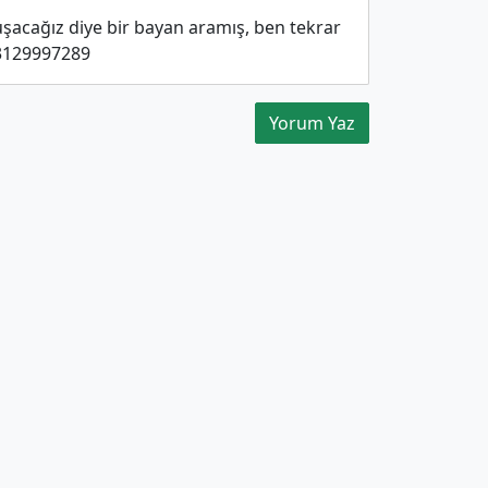
acağız diye bir bayan aramış, ben tekrar
03129997289
Yorum Yaz