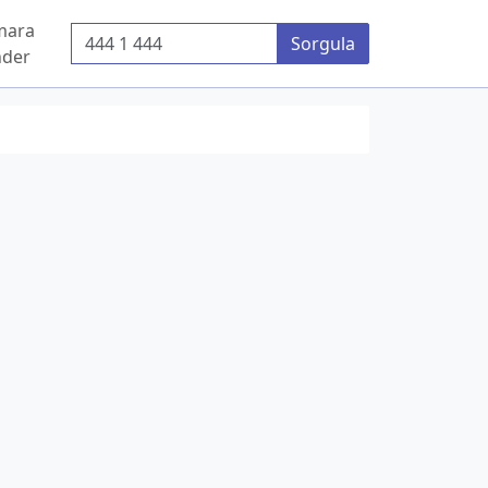
mara
Telefon Numarası
Sorgula
der