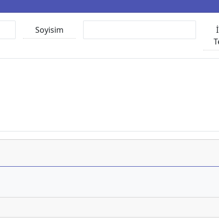
Soyisim
T