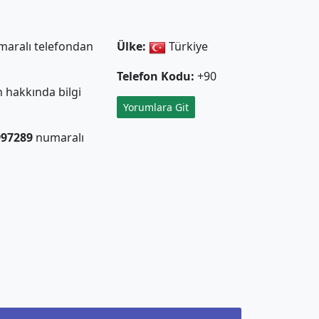
aralı telefondan
Ülke:
Türkiye
Telefon Kodu:
+90
 hakkında bilgi
Yorumlara Git
997289
numaralı