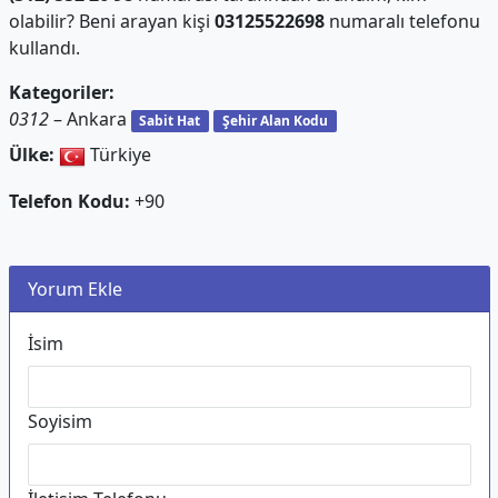
olabilir? Beni arayan kişi
03125522698
numaralı telefonu
kullandı.
Kategoriler:
0312
– Ankara
Sabit Hat
Şehir Alan Kodu
Ülke:
Türkiye
Telefon Kodu:
+90
Yorum Ekle
İsim
Soyisim