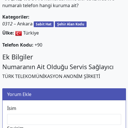
numaralı telefon hangi kuruma ait?
Kategoriler:
0312
– Ankara
Sabit Hat
Şehir Alan Kodu
Ülke:
Türkiye
Telefon Kodu:
+90
Ek Bilgiler
Numaranın Ait Olduğu Servis Sağlayıcı
TÜRK TELEKOMÜNİKASYON ANONİM ŞİRKETİ
Yorum Ekle
İsim