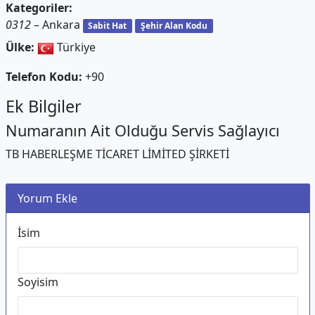
Kategoriler:
0312
– Ankara
Sabit Hat
Şehir Alan Kodu
Ülke:
Türkiye
Telefon Kodu:
+90
Ek Bilgiler
Numaranın Ait Olduğu Servis Sağlayıcı
TB HABERLEŞME TİCARET LİMİTED ŞİRKETİ
Yorum Ekle
İsim
Soyisim