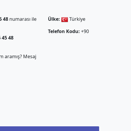
5 48
numarası ile
Ülke:
Türkiye
Telefon Kodu:
+90
6 45 48
m aramış? Mesaj