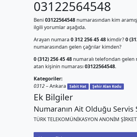
03122564548
Beni
03122564548
numarasından kim aramış?
ilgili yorumlar aşağıda.
Arayan numara
0 312 256 45 48
kimdir?
0 (31
numarasından gelen çağrılar kimden?
0 (312) 256 45 48
numaralı telefondan gelen 
atan kişinin numarası
03122564548
.
Kategoriler:
0312
– Ankara
Sabit Hat
Şehir Alan Kodu
Ek Bilgiler
Numaranın Ait Olduğu Servis S
TÜRK TELEKOMÜNİKASYON ANONİM ŞİRKET