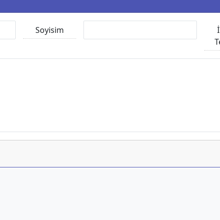
Soyisim
T