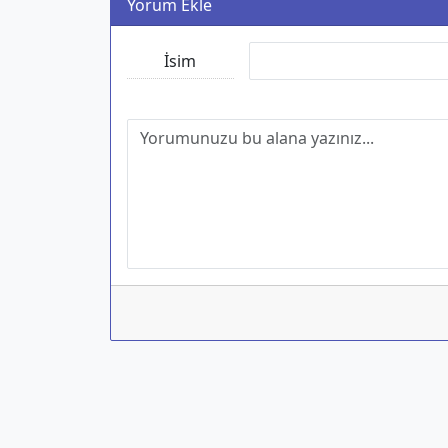
Yorum Ekle
İsim