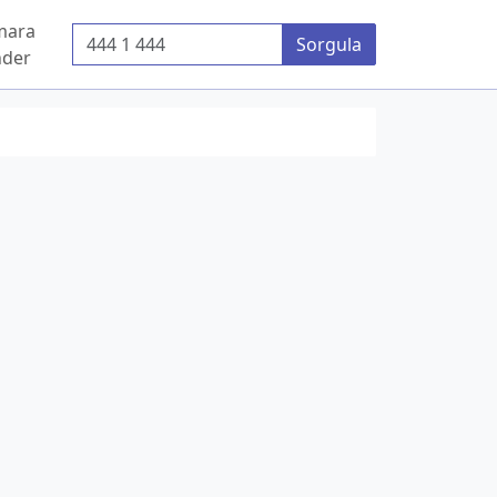
mara
Telefon Numarası
Sorgula
der