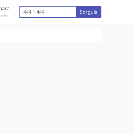
mara
Telefon Numarası
Sorgula
der