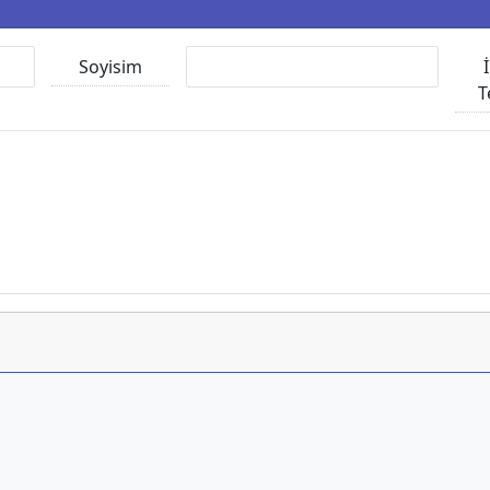
Soyisim
T