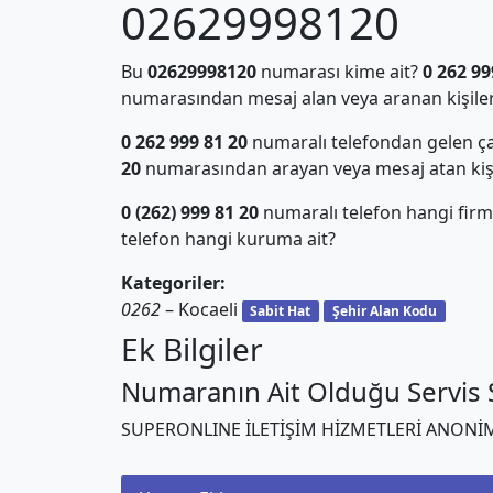
02629998120
Bu
02629998120
numarası kime ait?
0 262 99
numarasından mesaj alan veya aranan kişiler
0 262 999 81 20
numaralı telefondan gelen ça
20
numarasından arayan veya mesaj atan kiş
0 (262) 999 81 20
numaralı telefon hangi firm
telefon hangi kuruma ait?
Kategoriler:
0262
– Kocaeli
Sabit Hat
Şehir Alan Kodu
Ek Bilgiler
Numaranın Ait Olduğu Servis S
SUPERONLINE İLETİŞİM HİZMETLERİ ANONİM