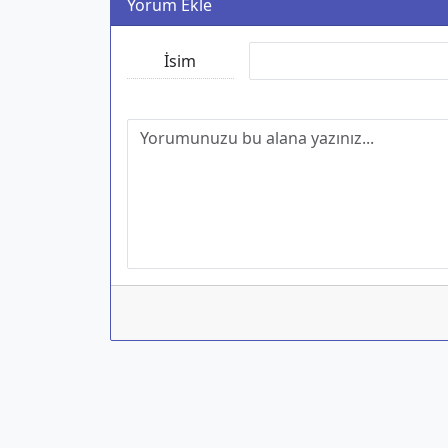
Yorum Ekle
İsim