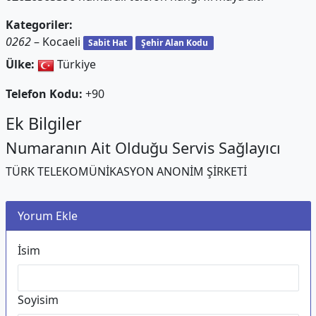
Kategoriler:
0262
– Kocaeli
Sabit Hat
Şehir Alan Kodu
Ülke:
Türkiye
Telefon Kodu:
+90
Ek Bilgiler
Numaranın Ait Olduğu Servis Sağlayıcı
TÜRK TELEKOMÜNİKASYON ANONİM ŞİRKETİ
Yorum Ekle
İsim
Soyisim