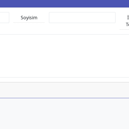
Soyisim
T