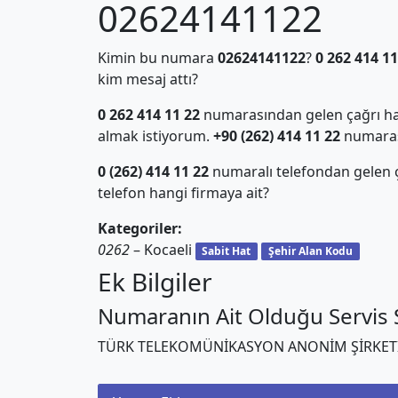
02624141122
Kimin bu numara
02624141122
?
0 262 414 11
kim mesaj attı?
0 262 414 11 22
numarasından gelen çağrı hak
almak istiyorum.
+90 (262) 414 11 22
numarası 
0 (262) 414 11 22
numaralı telefondan gelen
telefon hangi firmaya ait?
Kategoriler:
0262
– Kocaeli
Sabit Hat
Şehir Alan Kodu
Ek Bilgiler
Numaranın Ait Olduğu Servis S
TÜRK TELEKOMÜNİKASYON ANONİM ŞİRKET