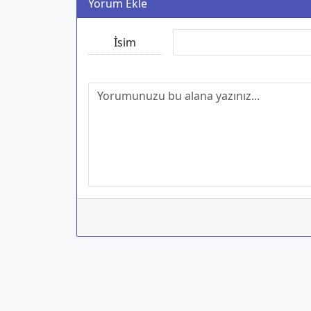
Yorum Ekle
İsim