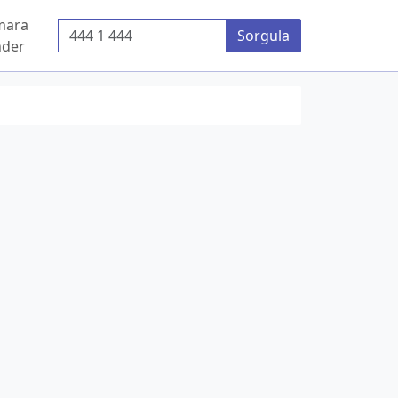
mara
Telefon Numarası
Sorgula
der