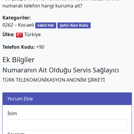
numaralı telefon hangi kuruma ait?
Kategoriler:
0262
– Kocaeli
Sabit Hat
Şehir Alan Kodu
Ülke:
Türkiye
Telefon Kodu:
+90
Ek Bilgiler
Numaranın Ait Olduğu Servis Sağlayıcı
TÜRK TELEKOMÜNİKASYON ANONİM ŞİRKETİ
Yorum Ekle
İsim