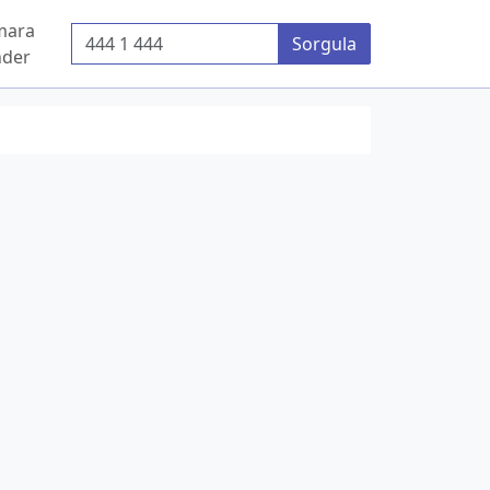
mara
Telefon Numarası
Sorgula
der