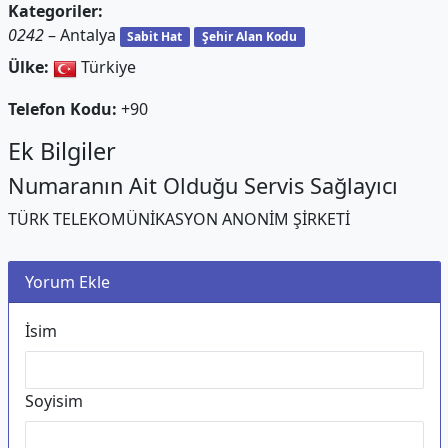
Kategoriler:
0242
– Antalya
Sabit Hat
Şehir Alan Kodu
Ülke:
Türkiye
Telefon Kodu:
+90
Ek Bilgiler
Numaranın Ait Olduğu Servis Sağlayıcı
TÜRK TELEKOMÜNİKASYON ANONİM ŞİRKETİ
Yorum Ekle
İsim
Soyisim