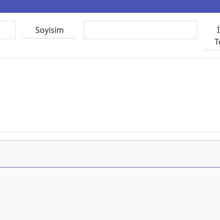
Soyisim
T