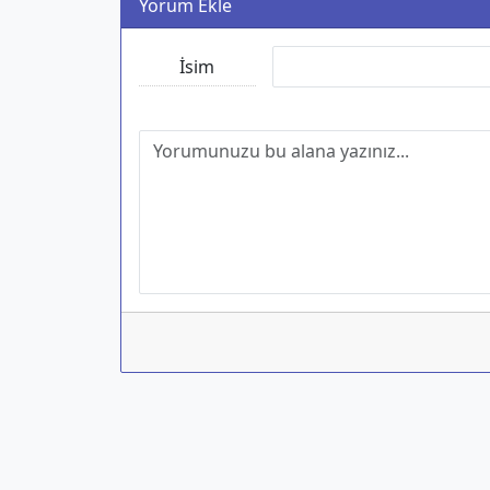
Yorum Ekle
İsim