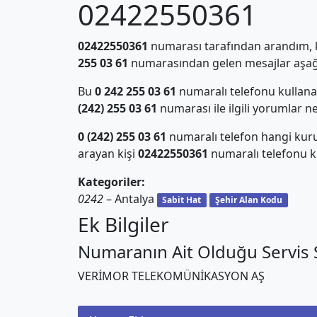
02422550361
02422550361
numarası tarafından arandım, ki
255 03 61
numarasından gelen mesajlar aşağı
Bu
0 242 255 03 61
numaralı telefonu kullan
(242) 255 03 61
numarası ile ilgili yorumlar n
0 (242) 255 03 61
numaralı telefon hangi kur
arayan kişi
02422550361
numaralı telefonu ku
Kategoriler:
0242
– Antalya
Sabit Hat
Şehir Alan Kodu
Ek Bilgiler
Numaranın Ait Olduğu Servis S
VERİMOR TELEKOMÜNİKASYON AŞ