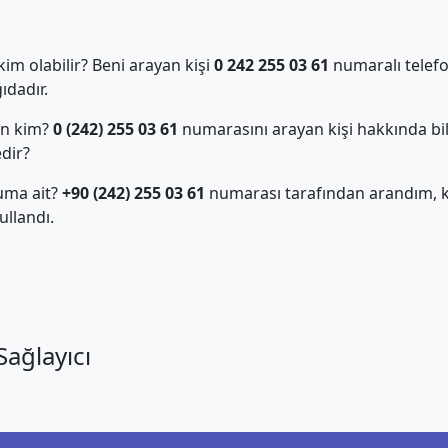
m olabilir? Beni arayan kişi
0 242 255 03 61
numaralı telefo
dadır.
an kim?
0 (242) 255 03 61
numarasını arayan kişi hakkında bil
edir?
uma ait?
+90 (242) 255 03 61
numarası tarafından arandım, ki
llandı.
ağlayıcı