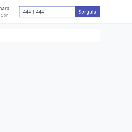
mara
Telefon Numarası
Sorgula
der