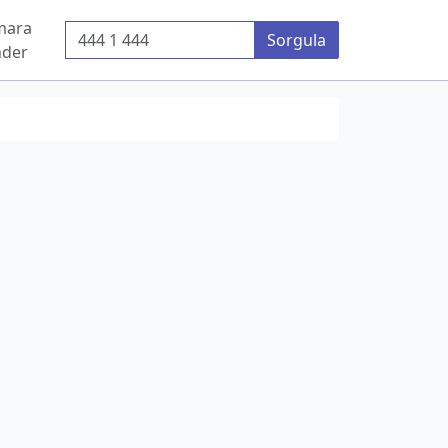
mara
Telefon Numarası
Sorgula
der