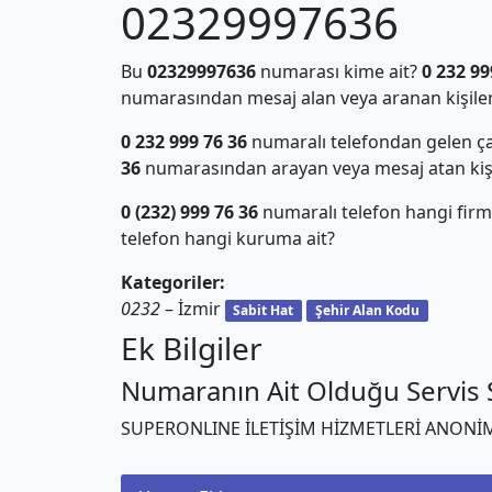
02329997636
Bu
02329997636
numarası kime ait?
0 232 99
numarasından mesaj alan veya aranan kişiler
0 232 999 76 36
numaralı telefondan gelen ça
36
numarasından arayan veya mesaj atan kiş
0 (232) 999 76 36
numaralı telefon hangi firm
telefon hangi kuruma ait?
Kategoriler:
0232
– İzmir
Sabit Hat
Şehir Alan Kodu
Ek Bilgiler
Numaranın Ait Olduğu Servis S
SUPERONLINE İLETİŞİM HİZMETLERİ ANONİM