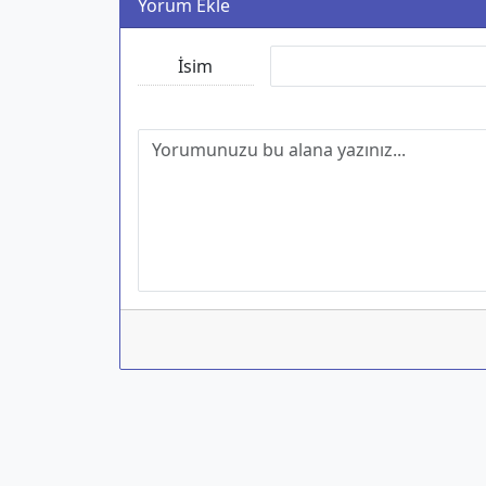
Yorum Ekle
İsim