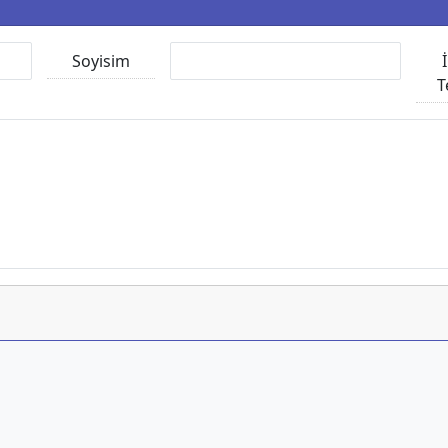
Soyisim
T