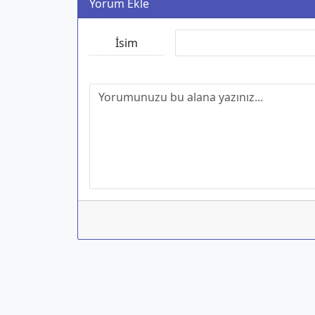
Yorum Ekle
İsim