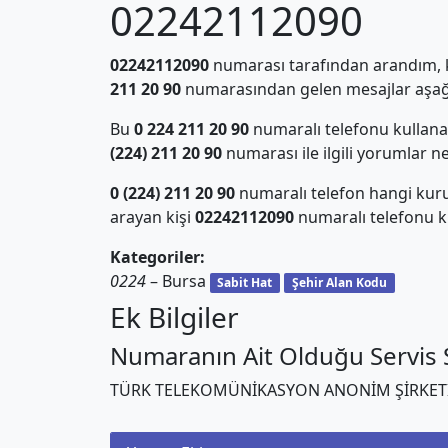
02242112090
02242112090
numarası tarafından arandım, ki
211 20 90
numarasından gelen mesajlar aşağı
Bu
0 224 211 20 90
numaralı telefonu kullan
(224) 211 20 90
numarası ile ilgili yorumlar n
0 (224) 211 20 90
numaralı telefon hangi kur
arayan kişi
02242112090
numaralı telefonu ku
Kategoriler:
0224
– Bursa
Sabit Hat
Şehir Alan Kodu
Ek Bilgiler
Numaranın Ait Olduğu Servis S
TÜRK TELEKOMÜNİKASYON ANONİM ŞİRKET