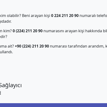
m olabilir? Beni arayan kişi
0 224 211 20 90
numaralı telefo
dadır.
an kim?
0 (224) 211 20 90
numarasını arayan kişi hakkında bil
edir?
uma ait?
+90 (224) 211 20 90
numarası tarafından arandım, ki
llandı.
ağlayıcı
İ