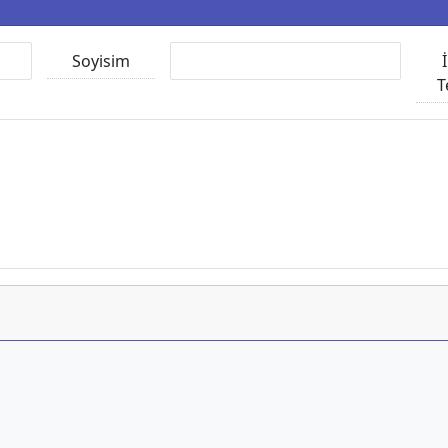
Soyisim
T