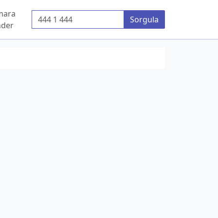
mara
Telefon Numarası
Sorgula
der