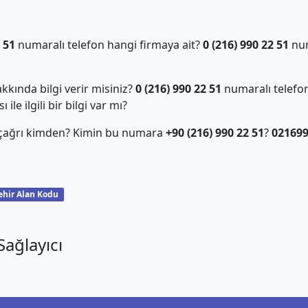
 51
numaralı telefon hangi firmaya ait?
0 (216) 990 22 51
num
kında bilgi verir misiniz?
0 (216) 990 22 51
numaralı telefon
ile ilgili bir bilgi var mı?
 çağrı kimden? Kimin bu numara
+90 (216) 990 22 51
?
02169
ehir Alan Kodu
ağlayıcı