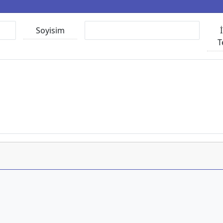
Soyisim
T