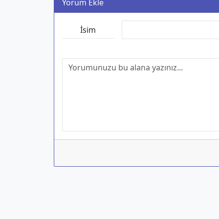
Yorum Ekle
İsim