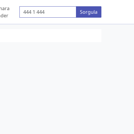
mara
Telefon Numarası
Sorgula
der