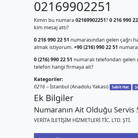
02169902251
Kimin bu numara
02169902251
?
0 216 990 22
kim mesaj attı?
0 216 990 22 51
numarasından gelen çağrı hak
almak istiyorum.
+90 (216) 990 22 51
numarası 
0 (216) 990 22 51
numaralı telefondan gelen
telefon hangi firmaya ait?
Kategoriler:
0216
– İstanbul (Anadolu Yakası)
Sabit Hat
Ş
Ek Bilgiler
Numaranın Ait Olduğu Servis S
VERİTA İLETİŞİM HİZMETLERİ TİC. LTD. ŞTİ.