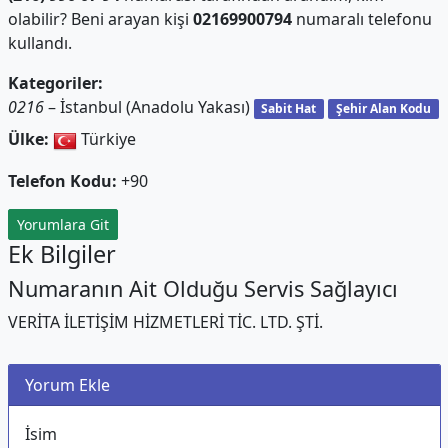
olabilir? Beni arayan kişi
02169900794
numaralı telefonu
kullandı.
Kategoriler:
0216
– İstanbul (Anadolu Yakası)
Sabit Hat
Şehir Alan Kodu
Ülke:
Türkiye
Telefon Kodu:
+90
Yorumlara Git
Ek Bilgiler
Numaranın Ait Olduğu Servis Sağlayıcı
VERİTA İLETİŞİM HİZMETLERİ TİC. LTD. ŞTİ.
Yorum Ekle
İsim