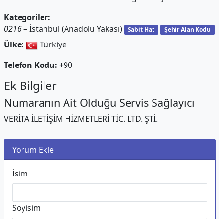
Kategoriler:
0216
– İstanbul (Anadolu Yakası)
Sabit Hat
Şehir Alan Kodu
Ülke:
Türkiye
Telefon Kodu:
+90
Ek Bilgiler
Numaranın Ait Olduğu Servis Sağlayıcı
VERİTA İLETİŞİM HİZMETLERİ TİC. LTD. ŞTİ.
Yorum Ekle
İsim
Soyisim