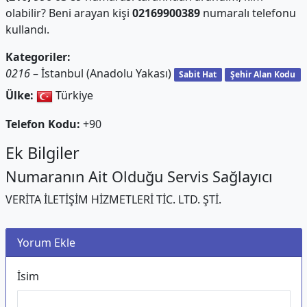
olabilir? Beni arayan kişi
02169900389
numaralı telefonu
kullandı.
Kategoriler:
0216
– İstanbul (Anadolu Yakası)
Sabit Hat
Şehir Alan Kodu
Ülke:
Türkiye
Telefon Kodu:
+90
Ek Bilgiler
Numaranın Ait Olduğu Servis Sağlayıcı
VERİTA İLETİŞİM HİZMETLERİ TİC. LTD. ŞTİ.
Yorum Ekle
İsim