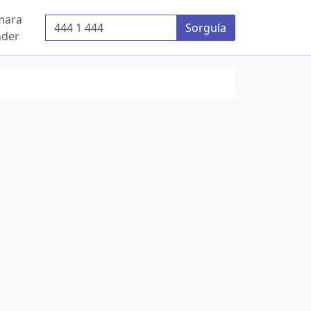
mara
Telefon Numarası
Sorgula
der