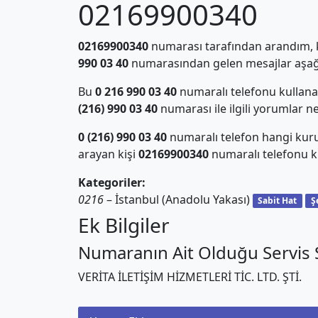
02169900340
02169900340
numarası tarafından arandım, ki
990 03 40
numarasından gelen mesajlar aşağı
Bu
0 216 990 03 40
numaralı telefonu kullan
(216) 990 03 40
numarası ile ilgili yorumlar n
0 (216) 990 03 40
numaralı telefon hangi kur
arayan kişi
02169900340
numaralı telefonu ku
Kategoriler:
0216
– İstanbul (Anadolu Yakası)
Sabit Hat
Ş
Ek Bilgiler
Numaranın Ait Olduğu Servis S
VERİTA İLETİŞİM HİZMETLERİ TİC. LTD. ŞTİ.