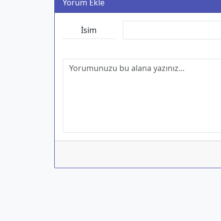
Yorum Ekle
İsim