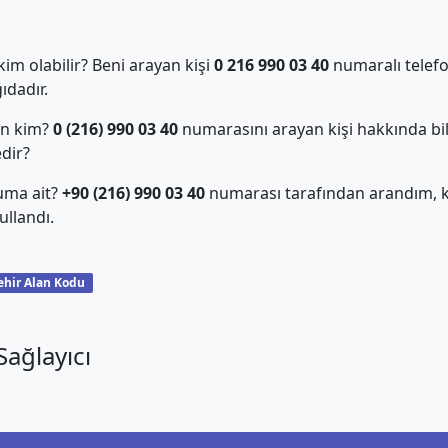
m olabilir? Beni arayan kişi
0 216 990 03 40
numaralı telefo
dadır.
an kim?
0 (216) 990 03 40
numarasını arayan kişi hakkında bil
edir?
uma ait?
+90 (216) 990 03 40
numarası tarafından arandım, ki
llandı.
ehir Alan Kodu
ağlayıcı