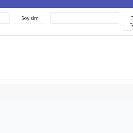
Soyisim
T