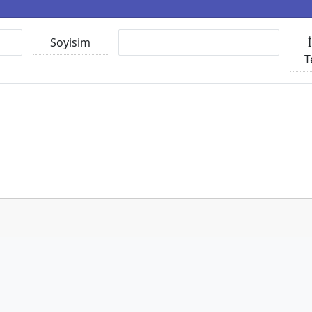
Soyisim
T