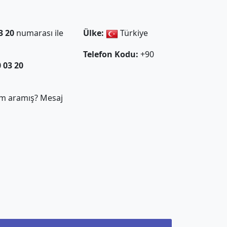
3 20
numarası ile
Ülke:
Türkiye
Telefon Kodu:
+90
0 03 20
m aramış? Mesaj