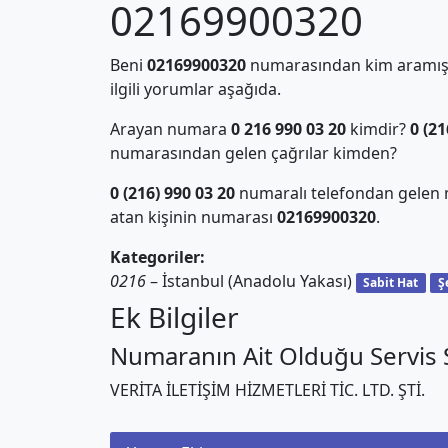
02169900320
Beni
02169900320
numarasından kim aramış?
ilgili yorumlar aşağıda.
Arayan numara
0 216 990 03 20
kimdir?
0 (21
numarasından gelen çağrılar kimden?
0 (216) 990 03 20
numaralı telefondan gelen 
atan kişinin numarası
02169900320
.
Kategoriler:
0216
– İstanbul (Anadolu Yakası)
Sabit Hat
Ş
Ek Bilgiler
Numaranın Ait Olduğu Servis S
VERİTA İLETİŞİM HİZMETLERİ TİC. LTD. ŞTİ.