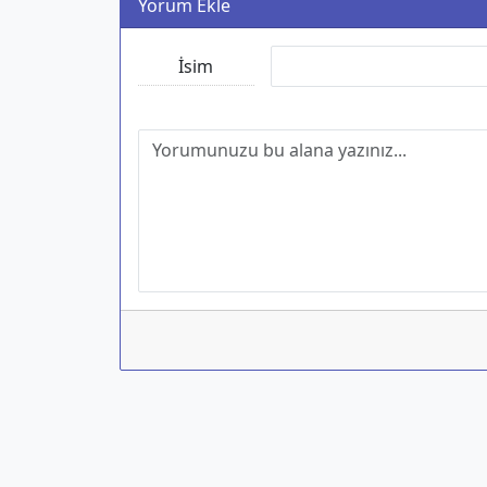
Yorum Ekle
İsim