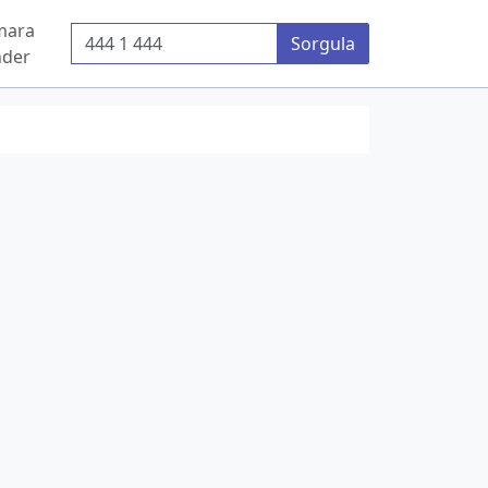
mara
Telefon Numarası
Sorgula
der