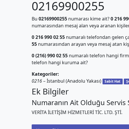
02169900255
Bu
02169900255
numarası kime ait?
0 216 99
numarasından mesaj alan veya aranan kişiler
0 216 990 02 55
numaralı telefondan gelen ça
55
numarasından arayan veya mesaj atan kiş
0 (216) 990 02 55
numaralı telefon hangi firm
telefon hangi kuruma ait?
Kategoriler:
0216
– İstanbul (Anadolu Yakası)
Sabit Hat
Ş
Ek Bilgiler
Numaranın Ait Olduğu Servis S
VERİTA İLETİŞİM HİZMETLERİ TİC. LTD. ŞTİ.