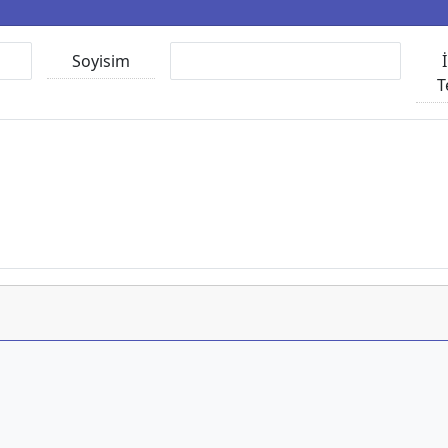
Soyisim
T