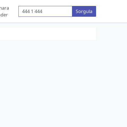
mara
Telefon Numarası
Sorgula
der