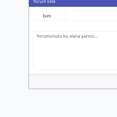
Yorum Ekle
İsim