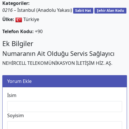
Kategoriler:
0216
– İstanbul (Anadolu Yakası)
Sabit Hat
Şehir Alan Kodu
Ülke:
Türkiye
Telefon Kodu:
+90
Ek Bilgiler
Numaranın Ait Olduğu Servis Sağlayıcı
NEHİRCELL TELEKOMÜNİKASYON İLETİŞİM HİZ. AŞ.
Yorum Ekle
İsim
Soyisim