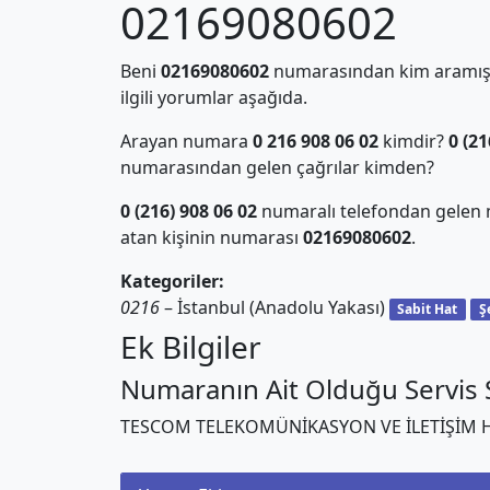
02169080602
Beni
02169080602
numarasından kim aramış?
ilgili yorumlar aşağıda.
Arayan numara
0 216 908 06 02
kimdir?
0 (21
numarasından gelen çağrılar kimden?
0 (216) 908 06 02
numaralı telefondan gelen 
atan kişinin numarası
02169080602
.
Kategoriler:
0216
– İstanbul (Anadolu Yakası)
Sabit Hat
Ş
Ek Bilgiler
Numaranın Ait Olduğu Servis S
TESCOM TELEKOMÜNİKASYON VE İLETİŞİM H