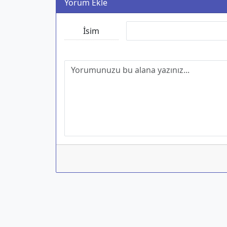
Yorum Ekle
İsim