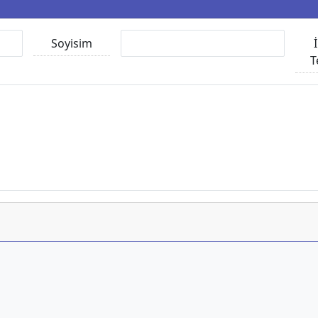
Soyisim
T