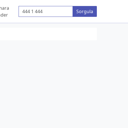
mara
Telefon Numarası
Sorgula
der