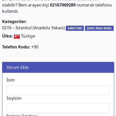
olabilir? Beni arayan kişi
02167069289
numaralı telefonu
kullandı.
Kategoriler:
0216
– İstanbul (Anadolu Yakası)
Sabit Hat
Şehir Alan Kodu
Ülke:
Türkiye
Telefon Kodu:
+90
Yorum Ekle
İsim
Soyisim