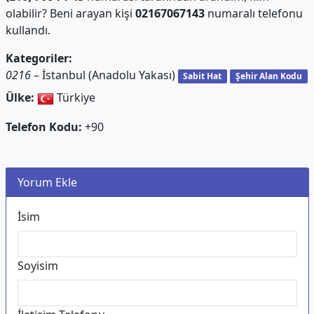
olabilir? Beni arayan kişi
02167067143
numaralı telefonu
kullandı.
Kategoriler:
0216
– İstanbul (Anadolu Yakası)
Sabit Hat
Şehir Alan Kodu
Ülke:
Türkiye
Telefon Kodu:
+90
Yorum Ekle
İsim
Soyisim