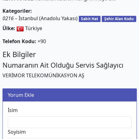
Kategoriler:
0216
– İstanbul (Anadolu Yakası)
Sabit Hat
Şehir Alan Kodu
Ülke:
Türkiye
Telefon Kodu:
+90
Ek Bilgiler
Numaranın Ait Olduğu Servis Sağlayıcı
VERİMOR TELEKOMÜNİKASYON AŞ
Yorum Ekle
İsim
Soyisim