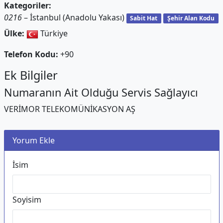
Kategoriler:
0216
– İstanbul (Anadolu Yakası)
Sabit Hat
Şehir Alan Kodu
Ülke:
Türkiye
Telefon Kodu:
+90
Ek Bilgiler
Numaranın Ait Olduğu Servis Sağlayıcı
VERİMOR TELEKOMÜNİKASYON AŞ
Yorum Ekle
İsim
Soyisim