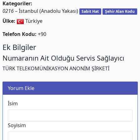
Kategoriler:
0216
– İstanbul (Anadolu Yakası)
Sabit Hat
Şehir Alan Kodu
Ülke:
Türkiye
Telefon Kodu:
+90
Ek Bilgiler
Numaranın Ait Olduğu Servis Sağlayıcı
TÜRK TELEKOMÜNİKASYON ANONİM ŞİRKETİ
Yorum Ekle
İsim
Soyisim