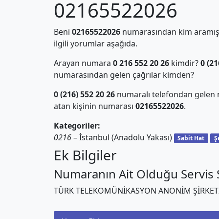
02165522026
Beni
02165522026
numarasından kim aramış?
ilgili yorumlar aşağıda.
Arayan numara
0 216 552 20 26
kimdir?
0 (21
numarasından gelen çağrılar kimden?
0 (216) 552 20 26
numaralı telefondan gelen 
atan kişinin numarası
02165522026
.
Kategoriler:
0216
– İstanbul (Anadolu Yakası)
Sabit Hat
Ş
Ek Bilgiler
Numaranın Ait Olduğu Servis S
TÜRK TELEKOMÜNİKASYON ANONİM ŞİRKET