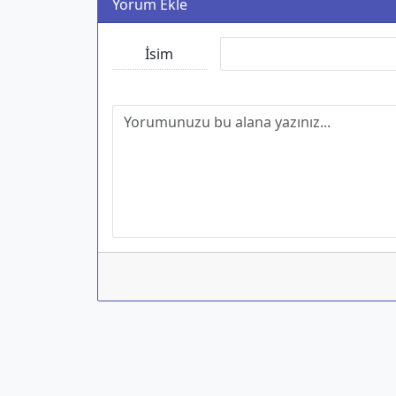
Yorum Ekle
İsim