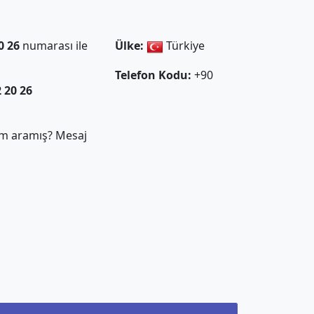
0 26
numarası ile
Ülke:
Türkiye
Telefon Kodu:
+90
2 20 26
m aramış? Mesaj