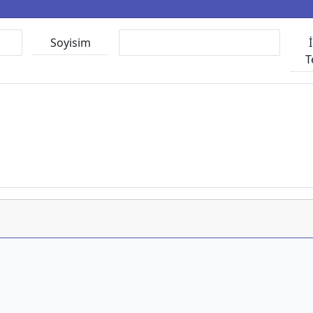
Soyisim
T