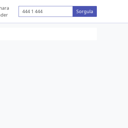
mara
Telefon Numarası
Sorgula
der