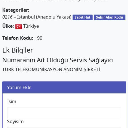
Kategoriler:
0216
– İstanbul (Anadolu Yakası)
Sabit Hat
Şehir Alan Kodu
Ülke:
Türkiye
Telefon Kodu:
+90
Ek Bilgiler
Numaranın Ait Olduğu Servis Sağlayıcı
TÜRK TELEKOMÜNİKASYON ANONİM ŞİRKETİ
Yorum Ekle
İsim
Soyisim