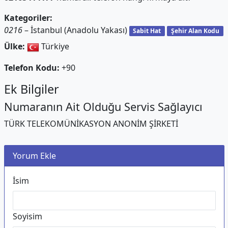
Kategoriler:
0216
– İstanbul (Anadolu Yakası)
Sabit Hat
Şehir Alan Kodu
Ülke:
Türkiye
Telefon Kodu:
+90
Ek Bilgiler
Numaranın Ait Olduğu Servis Sağlayıcı
TÜRK TELEKOMÜNİKASYON ANONİM ŞİRKETİ
Yorum Ekle
İsim
Soyisim