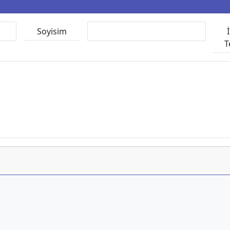
Soyisim
T