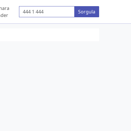
mara
Telefon Numarası
Sorgula
der