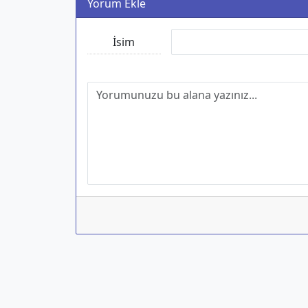
Yorum Ekle
İsim