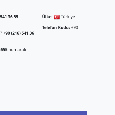
 541 36 55
Ülke:
Türkiye
Telefon Kodu:
+90
ı?
+90 (216) 541 36
3655
numaralı