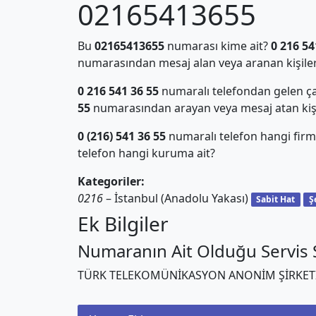
02165413655
Bu
02165413655
numarası kime ait?
0 216 54
numarasından mesaj alan veya aranan kişiler
0 216 541 36 55
numaralı telefondan gelen ça
55
numarasından arayan veya mesaj atan kiş
0 (216) 541 36 55
numaralı telefon hangi firm
telefon hangi kuruma ait?
Kategoriler:
0216
– İstanbul (Anadolu Yakası)
Sabit Hat
Ş
Ek Bilgiler
Numaranın Ait Olduğu Servis S
TÜRK TELEKOMÜNİKASYON ANONİM ŞİRKET