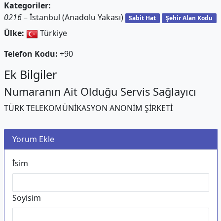
Kategoriler:
0216
– İstanbul (Anadolu Yakası)
Sabit Hat
Şehir Alan Kodu
Ülke:
Türkiye
Telefon Kodu:
+90
Ek Bilgiler
Numaranın Ait Olduğu Servis Sağlayıcı
TÜRK TELEKOMÜNİKASYON ANONİM ŞİRKETİ
Yorum Ekle
İsim
Soyisim