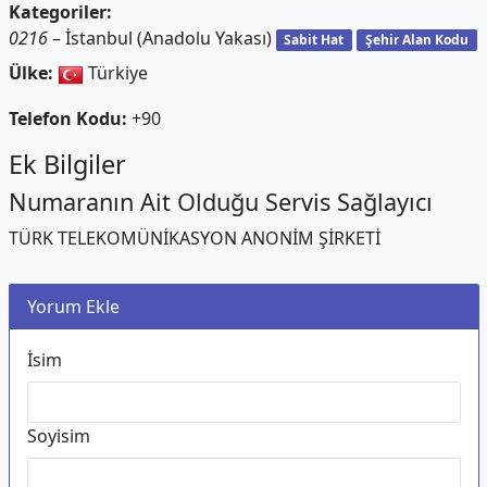
Kategoriler:
0216
– İstanbul (Anadolu Yakası)
Sabit Hat
Şehir Alan Kodu
Ülke:
Türkiye
Telefon Kodu:
+90
Ek Bilgiler
Numaranın Ait Olduğu Servis Sağlayıcı
TÜRK TELEKOMÜNİKASYON ANONİM ŞİRKETİ
Yorum Ekle
İsim
Soyisim